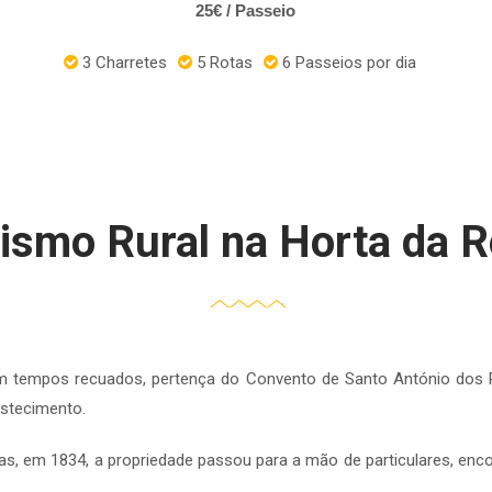
25€ / Passeio
3 Charretes
5
Rotas
6
Passeios por dia
ismo Rural na Horta da 
m tempos recuados, pertença do Convento de Santo António dos Pa
astecimento.
as, em 1834, a propriedade passou para a mão de particulares, enco