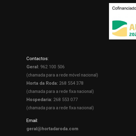
Contactos:
Geral:
962 100 506
(chamada para a rede móvel nacional)
Horta da Roda:
268 554 378
(chamada para a rede fixa nacional)
Hospedaria:
268 553 077
(chamada para a rede fixa nacional)
Email:
geral@hortadaroda.com