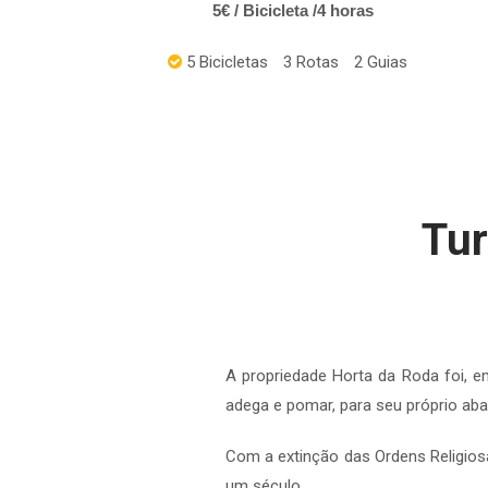
5€ / Bicicleta /4 horas
5 Bicicletas
3
Rotas
2
Guias
Tur
A propriedade Horta da Roda foi, e
adega e pomar, para seu próprio ab
Com a extinção das Ordens Religios
um século.