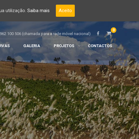
a utilização.
Saiba mais
Aceito
0
962 100 506 (chamada para a rede móvel nacional)
RVAS
GALERIA
PROJETOS
CONTACTOS