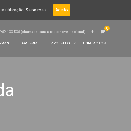
a utilização.
Saiba mais
Aceito
0
962 100 506 (chamada para a rede móvel nacional)
RVAS
GALERIA
PROJETOS
CONTACTOS
da