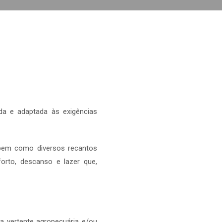
a e adaptada às exigências
, bem como diversos recantos
orto, descanso e lazer que,
a vertente agropecuária e/ou