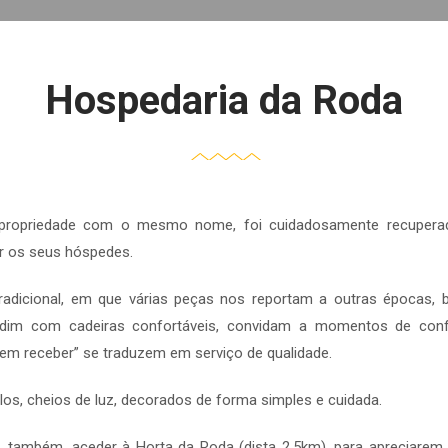
Hospedaria da Roda
 propriedade com o mesmo nome, foi cuidadosamente recuperad
r os seus hóspedes.
tradicional, em que várias peças nos reportam a outras épocas
 jardim com cadeiras confortáveis, convidam a momentos de conf
em receber” se traduzem em serviço de qualidade.
los, cheios de luz, decorados de forma simples e cuidada.
ambém, aceder à Horta da Roda (dista 2,5km), para apreciarem 