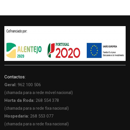
Contactos:
Geral:
962 100 506
(chamada para a rede móvel nacional)
Horta da Roda:
268 554 378
(chamada para a rede fixa nacional)
Hospedaria:
268 553 077
(chamada para a rede fixa nacional)