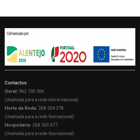
Contactos:
Geral:
962 100 506
(chamada para a rede móvel nacional)
Horta da Roda:
268 554 378
(chamada para a rede fixa nacional)
Hospedaria:
268 553 077
(chamada para a rede fixa nacional)